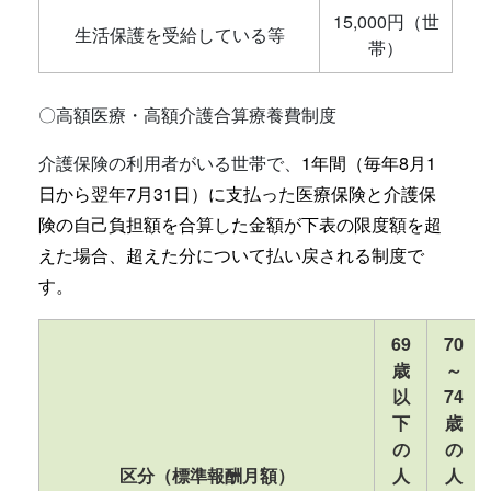
15,000円（世
生活保護を受給している等
帯）
〇高額医療・高額介護合算療養費制度
介護保険の利用者がいる世帯で、
1年間（毎年8月1
日から翌年7月31日）に支払った医療保険と介護保
険の自己負担額を合算した金額が下表の限度額を超
えた場合、超えた分について払い戻される制度で
す。
69
70
歳
～
以
74
下
歳
の
の
区分（標準報酬月額）
人
人