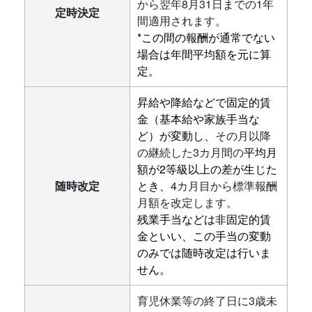
から翌年8月31日までの1年
定時決定
間適用されます。
*この間の報酬が通常でない
場合は年間平均額を元に算
定。
昇給や降給などで固定的賃
金（基本給や家族手当な
ど）が変動し
、
その月以降
の継続した3カ月間の
平均月
額が2等級以上の差が生じた
随時改定
とき、
4カ月目から標準報酬
月額を改定します。
残業手当などは非固定的賃
金といい、この手当の変動
のみでは随時改定は行いま
せん。
育児休業等の終了日に3歳未