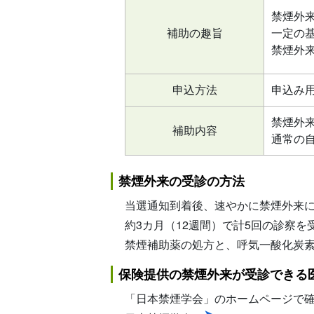
禁煙外
補助の趣旨
一定の
禁煙外来
申込方法
申込み
禁煙外来
補助内容
通常の自
禁煙外来の受診の方法
当選通知到着後、速やかに禁煙外来
約3カ月（12週間）で計5回の診察
禁煙補助薬の処方と、呼気一酸化炭
保険提供の禁煙外来が受診できる
「日本禁煙学会」のホームページで