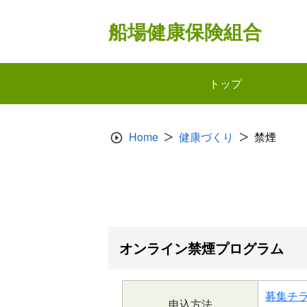
Skip
to
船場健康保険組合
content
トップ
Home
健康づくり
禁煙
オンライン禁煙プログラム
募集チラ
申込方法